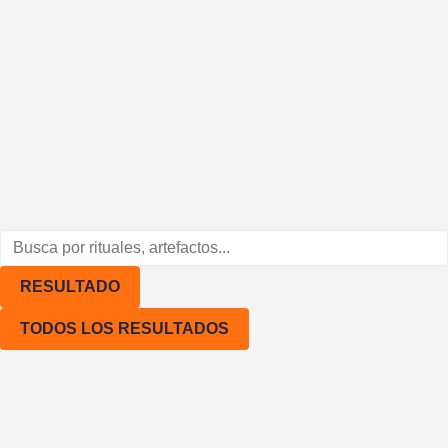
Rituales
Hambrientes creadores
Svomint
Sobre mi (Sofía Tkach)
¿Tienes alguna duda?
RESULTADO
TODOS LOS RESULTADOS
Condiciones generales de ven
Política de privacidad