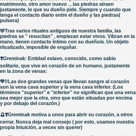
matrimonio, otro amor nuevo …las piedras atraen
Si quieres recibir la información
justamente, lo que su dueño pide. Siempre y cuando que
más nueva y relevante dejanos
tenga el contacto diario entre el dueño y las piedras(
tu correo electrónico
pulsera)
NOMBRE
*
🩷Tras varios rituales antiguos de nuestra familia, las
piedras se ” resucitan” , empiezan estar vivos. Vibran en la
mano, tienen contacto íntimo con su dueño/a. Un objeto
EMAIL
*
ritualizado, imposible de engañar.
❣️Greminak: Entidad eslavo, conocido, como sabio
He leido y acepto la
Política de Privacidad
solitario, que vive en corazón de un humano, justamente
ENVIAR
en la zona de venas:
💚‼️Las dos grandes venas que llevan sangre al corazón
son la vena cava superior y la vena cava inferior. (Los
términos “superior” e “inferior” no significan que una vena
sea mejor que la otra, sino que están situadas por encima
y por debajo del corazón.)
🔮❣️Greminak motiva a unos para abrir su corazón, a otros
cerrar. Nunca deja mal consejo ( por esto, usamos nuestra
propia Intuición, a veces sin querer)