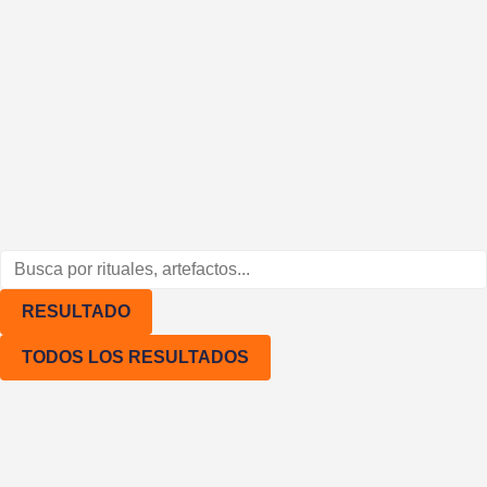
Rituales
Hambrientes creadores
Svomint
Sobre mi (Sofía Tkach)
¿Tienes alguna duda?
RESULTADO
TODOS LOS RESULTADOS
Condiciones generales de ven
Política de privacidad