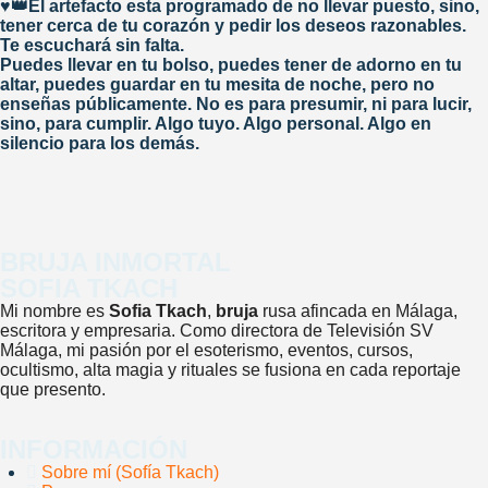
♥️👑El artefacto esta programado de no llevar puesto, sino,
tener cerca de tu corazón y pedir los deseos razonables.
Te escuchará sin falta.
Puedes llevar en tu bolso, puedes tener de adorno en tu
altar, puedes guardar en tu mesita de noche, pero no
enseñas públicamente. No es para presumir, ni para lucir,
sino, para cumplir. Algo tuyo. Algo personal. Algo en
silencio para los demás.
BRUJA INMORTAL
SOFIA TKACH
Mi nombre es
Sofia Tkach
,
bruja
rusa afincada en Málaga,
escritora y empresaria. Como directora de Televisión SV
Málaga, mi pasión por el esoterismo, eventos, cursos,
ocultismo, alta magia y rituales se fusiona en cada reportaje
que presento.
INFORMACIÓN
Sobre mí (Sofía Tkach)