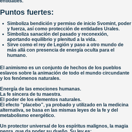
entidades.
Puntos fuertes:
Simboliza bendición y permiso de inicio Svomint, poder
y fuerza, así como protección de entidades Urales.
Simboliza sanación del pasado y reconexión,
aportando equilibrio y plenitud a la vida.
Si quieres recibir la información
Sirve como el rey de Legión y paso a otro mundo de
más nueva y relevante dejanos
más allá con presencia de energía oculta para el
humano.
tu correo electrónico
NOMBRE
*
El animismo es un conjunto de hechos de los pueblos
eslavos sobre la animación de todo el mundo circundante
y los fenómenos naturales.
EMAIL
*
Energía de las emociones humanas.
La fe sincera de tu maestra.
He leido y acepto la
Política de Privacidad
El poder de los elementos naturales.
ENVIAR
El efecto “placebo”, ya probado y utilizado en la medicina
alternativa, se basa en las mismas leyes de la fe y del
metabolismo energético.
Un protector universal de los espíritus malignos, la magia
negra, que da poder su dueño. Su ley es: