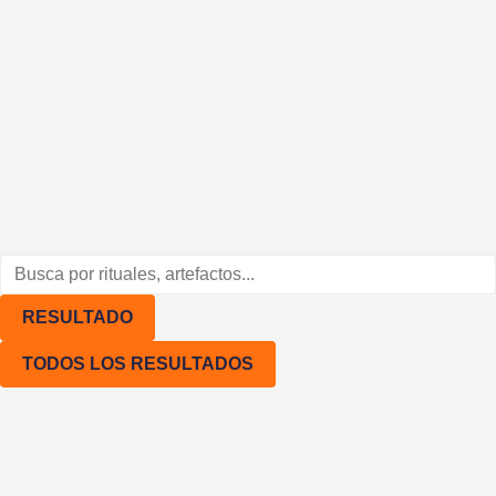
Rituales
Hambrientes creadores
Svomint
Sobre mi (Sofía Tkach)
¿Tienes alguna duda?
RESULTADO
TODOS LOS RESULTADOS
Condiciones generales de ven
Política de privacidad