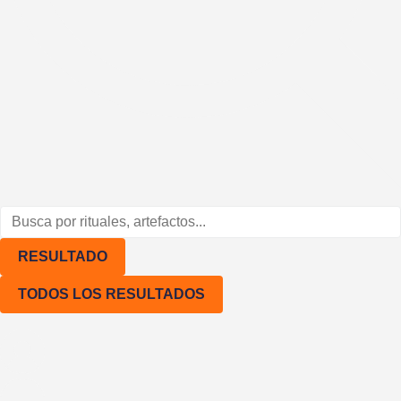
Rituales
Hambrientes creadores
Svomint
Sobre mi (Sofía Tkach)
¿Tienes alguna duda?
RESULTADO
TODOS LOS RESULTADOS
Condiciones generales de ven
Política de privacidad