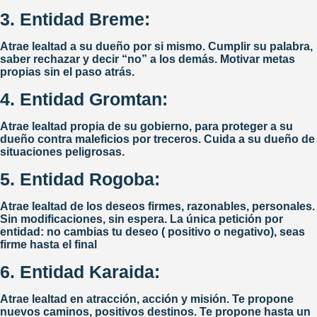
3. Entidad Breme:
Atrae lealtad a su dueño por si mismo. Cumplir su palabra,
saber rechazar y decir “no” a los demás. Motivar metas
propias sin el paso atrás.
4. Entidad Gromtan:
Si quieres recibir la información
Atrae lealtad propia de su gobierno, para proteger a su
más nueva y relevante dejanos
dueño contra maleficios por treceros. Cuida a su dueño de
situaciones peligrosas.
tu correo electrónico
NOMBRE
*
5. Entidad Rogoba:
Atrae lealtad de los deseos firmes, razonables, personales.
EMAIL
*
Sin modificaciones, sin espera. La única petición por
entidad: no cambias tu deseo ( positivo o negativo), seas
firme hasta el final
He leido y acepto la
Política de Privacidad
ENVIAR
6. Entidad Karaida:
Atrae lealtad en atracción, acción y misión. Te propone
nuevos caminos, positivos destinos. Te propone hasta un